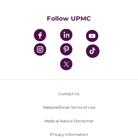
Supporting UPMC
Health Library
HealthBeat Blog
Follow UPMC
UPMC Apps
UPMC Enterprises
UPMC Health Plan
UPMC International
Nondiscrimination Policy
Contact Us
Website/Email Terms of Use
Medical Advice Disclaimer
Privacy Information