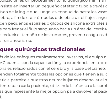
olización es un procedimiento no quirúrgico mínimam
nsiste en insertar un pequeño catéter o tubo a través 
neo de la ingle que, luego, es conducido hasta los vas
rebro, a fin de crear émbolos o de obstruir el flujo sangu
en pequeños espirales o globos de silicona extraíbles a
as para frenar el flujo sanguíneo hacia un área del cerebr
de reducir el tamaño de los tumores, prevenir coágulos 
r un aneurisma.
ques quirúrgicos tradicionales
 de los enfoques mínimamente invasivos, el equipo n
C cuenta con la capacitación y la experiencia en todo
ionales relacionados con el cerebro y la base del craneo,
nden totalmente todas las opciones que tienen a su d
ericia permite a nuestros neurocirujanos desarrollar el 
iento para cada paciente, utilizando la técnica o la co
as que represente la mejor opción para devolver al paci
.