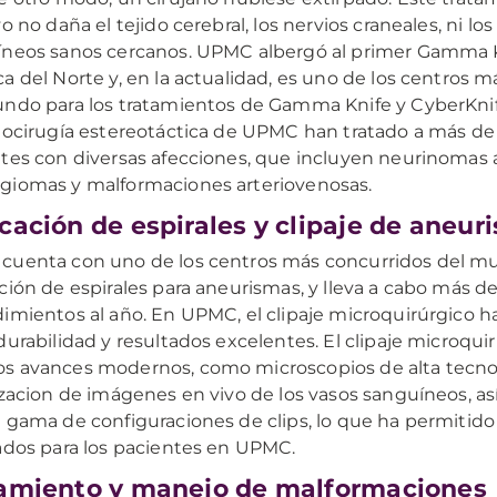
o no daña el tejido cerebral, los nervios craneales, ni los
neos sanos cercanos. UPMC albergó al primer Gamma 
a del Norte y, en la actualidad, es uno de los centros 
ndo para los tratamientos de Gamma Knife y CyberKnif
iocirugía estereotáctica de UPMC han tratado a más de
tes con diversas afecciones, que incluyen neurinomas 
iomas y malformaciones arteriovenosas.
cación de espirales y clipaje de aneur
uenta con uno de los centros más concurridos del mu
ción de espirales para aneurismas, y lleva a cabo más d
imientos al año. En UPMC, el clipaje microquirúrgico 
durabilidad y resultados excelentes. El clipaje microquir
 avances modernos, como microscopios de alta tecnol
izacion de imágenes en vivo de los vasos sanguíneos, a
 gama de configuraciones de clips, lo que ha permitido
ados para los pacientes en UPMC.
amiento y manejo de malformaciones