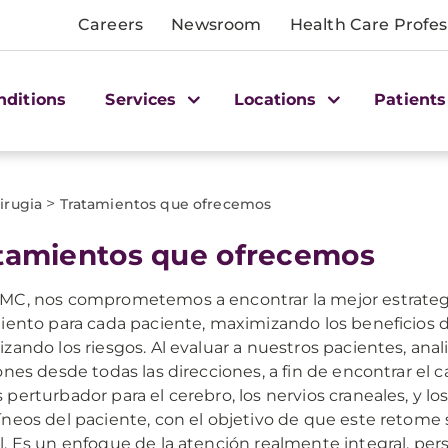
Careers
Newsroom
Health Care Profes
nditions
Services
Locations
Patients
>
irugia
Tratamientos que ofrecemos
tamientos que ofrecemos
C, nos comprometemos a encontrar la mejor estrateg
iento para cada paciente, maximizando los beneficios de
zando los riesgos. Al evaluar a nuestros pacientes, ana
ones desde todas las direcciones, a fin de encontrar el
perturbador para el cerebro, los nervios craneales, y lo
neos del paciente, con el objetivo de que este retom
. Es un enfoque de la atención realmente integral, pers