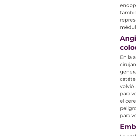
endopr
tambié
repres
médula
Angi
colo
En la 
ciruja
genera
catéte
volvió
para v
el cer
peligr
para vo
Embo