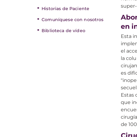
super-
Historias de Paciente
Abor
Comuníquese con nosotros
en i
Biblioteca de vídeo
Esta i
implem
el acce
la col
ciruja
es dif
"inope
secuel
Estas 
que in
encuen
cirugí
de 100
Ciru