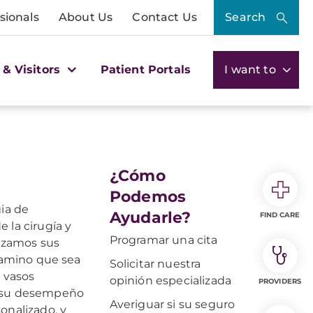
sionals
About Us
Contact Us
Search
 & Visitors
Patient Portals
I want to
¿Cómo
Podemos
ia de
Ayudarle?
FIND CARE
 la cirugía y
Programar una cita
lizamos sus
 camino que sea
Solicitar nuestra
s vasos
opinión especializada
PROVIDERS
e su desempeño
Averiguar si su seguro
onalizado, y