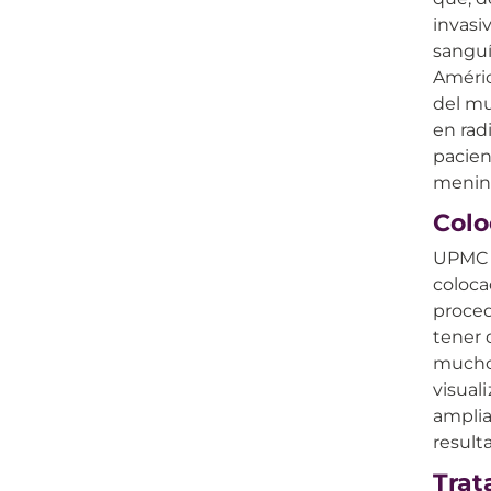
invasiv
sanguí
Améric
del mu
en rad
pacien
mening
Colo
UPMC c
coloca
proced
tener 
muchos
visual
amplia
result
Trat