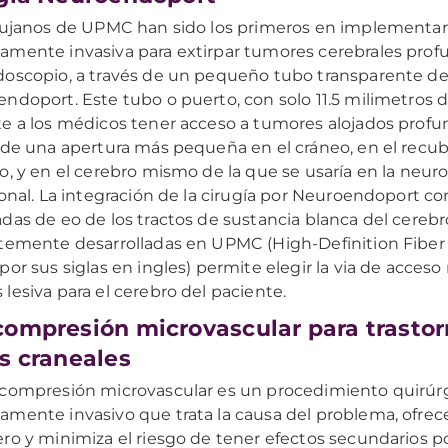
rujanos de UPMC han sido los primeros en implementar
mente invasiva para extirpar tumores cerebrales prof
oscopio, a través de un pequeño tubo transparente 
ndoport. Este tubo o puerto, con solo 11.5 milimetros 
e a los médicos tener acceso a tumores alojados prof
 de una apertura más pequeña en el cráneo, en el recu
o, y en el cerebro mismo de la que se usaría en la neuro
ional. La integración de la cirugía por Neuroendoport co
das de eo de los tractos de sustancia blanca del cerebr
temente desarrolladas en UPMC (High-Definition Fiber 
por sus siglas en ingles) permite elegir la via de acceso
lesiva para el cerebro del paciente.
ompresión microvascular para trastor
s craneales
compresión microvascular es un procedimiento quirúr
mente invasivo que trata la causa del problema, ofrece
ro y minimiza el riesgo de tener efectos secundarios p