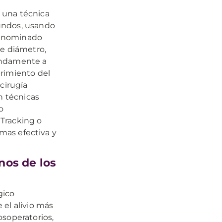
 una técnica
undos, usando
denominado
de diámetro,
undamente a
brimiento del
cirugía
n técnicas
o
Tracking o
 mas efectiva y
nos de los
gico
 el alivio más
osoperatorios,