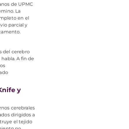
ujanos de UPMC
émino. La
mpleto en el
io parcial y
icamento.
s del cerebro
habla. A fin de
los
nado
nife y
ornos cerebrales
dos dirigidos a
truye el tejido
miento no