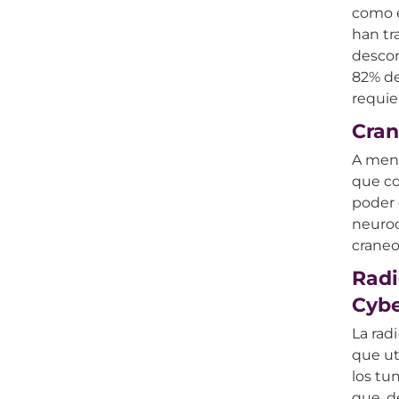
como e
han tr
descom
82% de
requie
Cran
A menu
que co
poder 
neuro
craneo
Radi
Cybe
La rad
que ut
los tu
que, d