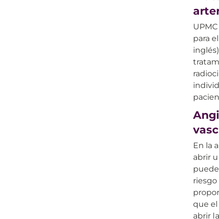
arte
UPMC e
para e
inglés
tratam
radioc
indivi
pacien
Angi
vasc
En la 
abrir 
pueden
riesgo
propor
que el
abrir 