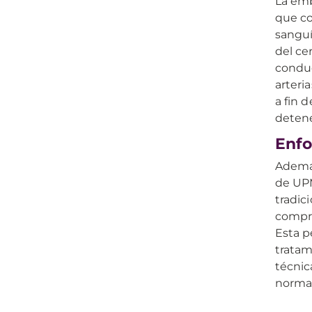
La emb
que co
sanguí
del ce
conduc
arteri
a fin 
detene
Enfo
Además
de UPM
tradic
compre
Esta p
tratam
técnic
normal