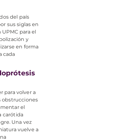
os del país
or sus siglas en
n UPMC para el
olización y
izarse en forma
ra cada
doprótesis
r para volver a
as obstrucciones
umentar el
a carótida
ngre. Una vez
niatura vuelve a
una