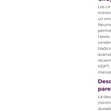
Los ci
mínima
un end
Neuroe
permit
través
cerebr
tradic
avanza
recien
HDFT, 
menos 
Desc
pare
La des
mínima
durade