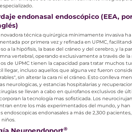
especializado.
daje endonasal endoscópico (EEA, por
nglés)
nnovadora técnica quirúrgica mínimamente invasiva ha
entada por primera vez y refinada en UPMC, facilitando
so a la hipófisis, la base del cráneo y del cerebro, y la p
umna vertebral, operando exclusivamente a través de la n
nos de UPMC tienen la capacidad para tratar muchos tu
ícil llegar, incluso aquellos que alguna vez fueron consi
rables", sin alterar la cara ni el cráneo. Esto conlleva me
as neurologicas, y estancias hospitalarias y recuperacio
cirugías se llevan a cabo en quirofanos exclusivos de ú
corporan la tecnología mas sofisticada. Los neurociruj
tran entre los más experimentados del mundo, y han 
as endoscopicas endonasales a más de 2,300 pacientes,
 niños.
®
gía Neuroendoport