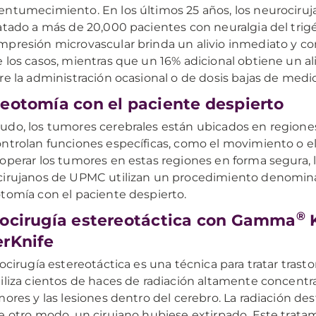
ntumecimiento. En los últimos 25 años, los neurocir
atado a más de 20,000 pacientes con neuralgia del trig
presión microvascular brinda un alivio inmediato y co
 los casos, mientras que un 16% adicional obtiene un aliv
re la administración ocasional o de dosis bajas de med
eotomía con el paciente despierto
do, los tumores cerebrales están ubicados en regione
ntrolan funciones específicas, como el movimiento o el 
operar los tumores en estas regiones en forma segura, 
cirujanos de UPMC utilizan un procedimiento denomi
tomía con el paciente despierto.
®
ocirugía estereotáctica con Gamma
K
rKnife
iocirugía estereotáctica es una técnica para tratar trast
iliza cientos de haces de radiación altamente concentra
mores y las lesiones dentro del cerebro. La radiación des
e otro modo, un cirujano hubiese extirpado. Este trata