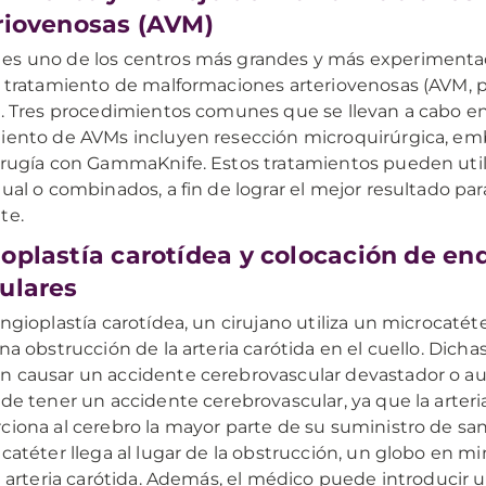
riovenosas (AVM)
s uno de los centros más grandes y más experimentad
l tratamiento de malformaciones arteriovenosas (AVM, p
). Tres procedimientos comunes que se llevan a cabo e
iento de AVMs incluyen resección microquirúrgica, emb
irugía con GammaKnife. Estos tratamientos pueden util
dual o combinados, a fin de lograr el mejor resultado pa
te.
oplastía carotídea y colocación de en
ulares
angioplastía carotídea, un cirujano utiliza un microcatéte
una obstrucción de la arteria carótida en el cuello. Dich
 causar un accidente cerebrovascular devastador o a
 de tener un accidente cerebrovascular, ya que la arteri
ciona al cerebro la mayor parte de su suministro de sa
 catéter llega al lugar de la obstrucción, un globo en mi
la arteria carótida. Además, el médico puede introducir 