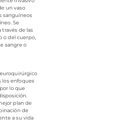
ente invasivo
de un vaso
os sanguíneos
íneo. Se
 través de las
o o del cuerpo,
de sangre o
euroquirúrgico
s los enfoques
 por lo que
isposición.
mejor plan de
mbinación de
ente a su vida