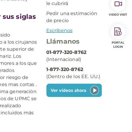
le cubrirá
Pedir una estimación
 sus siglas
VIDEO VISIT
de precio
Escríbenos
 sido
Llámanos
 a los cirujanos
PORTAL
LOGIN
arte superior de
01-877-320-8762
ariz. Los
(Internacional)
mores a los que
1-877-320-8762
derados
(Dentro de los EE. UU.)
nor riesgo de
nes mas cortas .
ltima generación
anos de UPMC se
realizado
 incluidos más