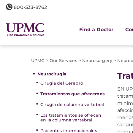
800-533-8762
Find a Doctor
Co
>
>
>
UPMC
Our Services
Neurosurgery
Neuroc
Tra
Neurocirugia
Cirugia del Cerebro
EN UPM
Tratamientos que ofrecemos
tratam
minimi
Cirugía de columna vertebral
afecci
Los tratamientos se ofrecen
menos 
en la columna vertebral
sanguí
Pacientes internacionales
normal