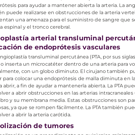
ótesis para ayudar a mantener abierta la arteria. La ang
n puede realizarse en obstrucciones de la arteria verte
entan una amenaza para el suministro de sangre que se 
 espinal y el tronco cerebral.
oplastía arterial transluminal percutá
cación de endoprótesis vasculares
angioplastía transluminal percutánea (PTA, por sus siglas
no inserta un microcatéter dentro de una arteria para volv
lmente, con un globo diminuto. El cirujano también pue
r para colocar una endoprótesis de malla diminuta en la
 a abrir, a fin de ayudar a mantenerla abierta. La PTA pue
olver a abrir obstrucciones en las arterias intracraneale
ebro y su membrana media. Estas obstrucciones son pa
osas, ya que se rompen fácilmente. La PTA también pued
lver a abrir la arteria carótida.
lización de tumores