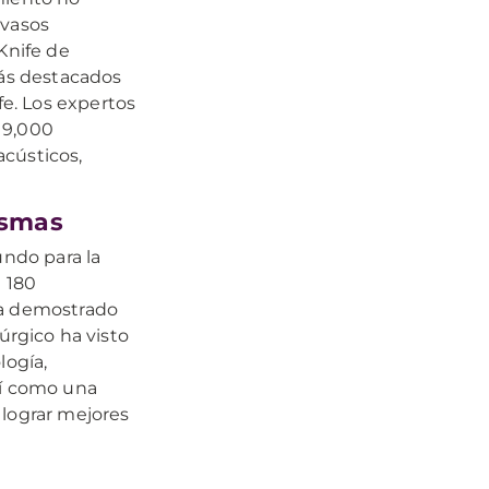
 vasos
Knife de
más destacados
e. Los expertos
 9,000
acústicos,
ismas
ndo para la
e 180
ha demostrado
úrgico ha visto
ogía,
sí como una
 lograr mejores