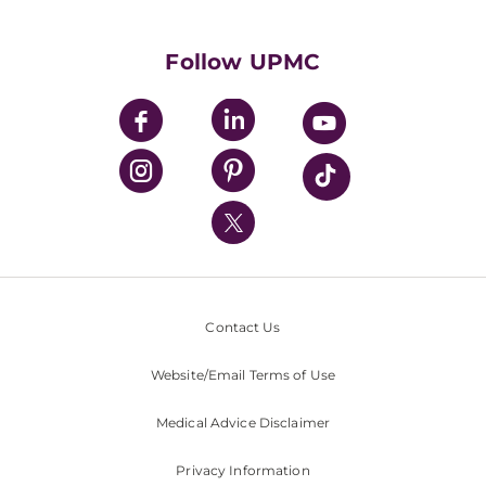
Supporting UPMC
Health Library
HealthBeat Blog
Follow UPMC
UPMC Apps
UPMC Enterprises
UPMC Health Plan
UPMC International
Nondiscrimination Policy
Contact Us
Website/Email Terms of Use
Medical Advice Disclaimer
Privacy Information