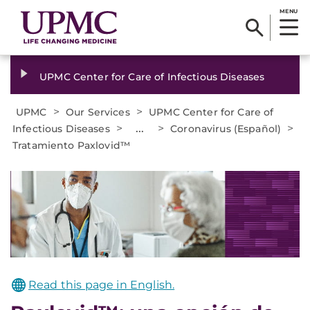
MENU
UPMC Center for Care of Infectious Diseases
>
>
UPMC
Our Services
UPMC Center for Care of
>
...
>
>
Infectious Diseases
Coronavirus (Español)
Tratamiento Paxlovid™
Read this page in English.