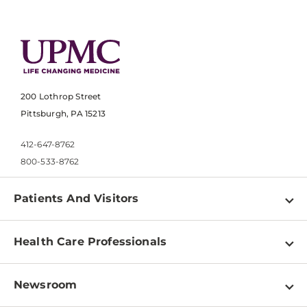
200 Lothrop Street
Pittsburgh, PA 15213
412-647-8762
800-533-8762
Patients And Visitors
Find a Doctor
Health Care Professionals
Locations
Physician Information
Pay a Bill
Newsroom
Resources
Patient & Visitor Resources